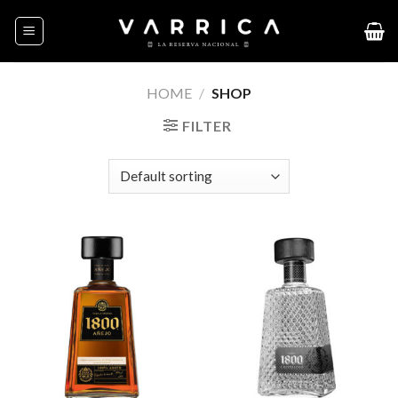
Skip
to
content
HOME
/
SHOP
FILTER