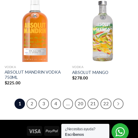
VODKA
VODKA
ABSOLUT MANDRIN VODKA
ABSOLUT MANGO
750ML
$
278.00
$
225.00
1
2
3
4
…
20
21
22
¿Necesitas ayuda?
Escríbenos