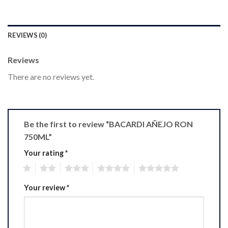
REVIEWS (0)
Reviews
There are no reviews yet.
Be the first to review “BACARDI AÑEJO RON
750ML”
Your rating
*
1
2
3
4
5
Your review
*