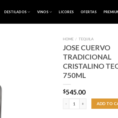
DESTILADOS
VINOS
LICORES
OFERTAS
PREMIU
HOME
/
TEQUILA
JOSE CUERVO
TRADICIONAL
CRISTALINO TE
750ML
545.00
$
JOSE CUERVO TRADICIONAL C
ADD TO C