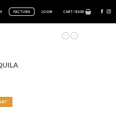
FACTURA
M
LOGIN
CART /
$
0.00
QUILA
RISTALINO TEQUILA 750ML quantity
ART