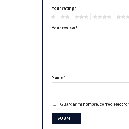
Your rating
*
1
2
3
4
5
Your review
*
Name
*
Guardar mi nombre, correo electrón