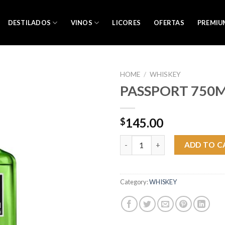
DESTILADOS
VINOS
LICORES
OFERTAS
PREMIU
HOME
/
WHISKEY
PASSPORT 750
145.00
$
PASSPORT 750ML quantity
ADD TO C
Category:
WHISKEY