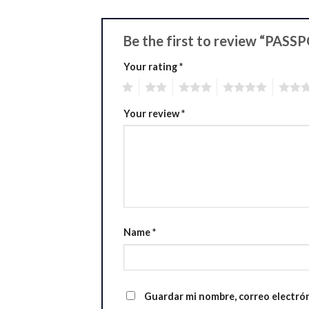
Be the first to review “PAS
Your rating
*
1
2
3
4
5
Your review
*
Name
*
Guardar mi nombre, correo electrón