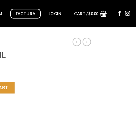
FACTURA
M
LOGIN
CART /
$
0.00
ML
ART