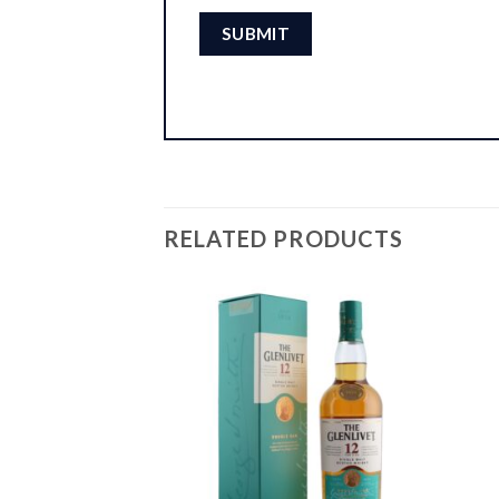
RELATED PRODUCTS
F STOCK